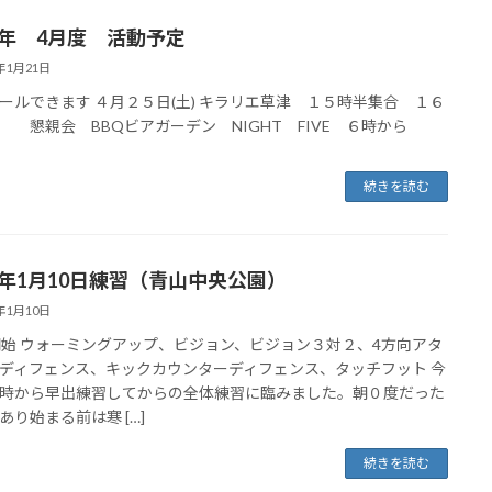
26年 4月度 活動予定
6年1月21日
ールできます ４月２５日(土) キラリエ草津 １５時半集合 １６
 懇親会 BBQビアガーデン NIGHT FIVE ６時から
続きを読む
26年1月10日練習（青山中央公園）
6年1月10日
開始 ウォーミングアップ、ビジョン、ビジョン３対２、4方向アタ
ディフェンス、キックカウンターディフェンス、タッチフット 今
時から早出練習してからの全体練習に臨みました。朝０度だった
あり始まる前は寒 […]
続きを読む