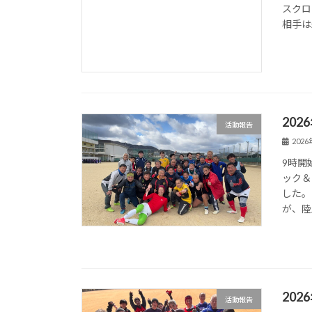
スクロ
相手は
202
活動報告
202
9時開
ック＆
した。
が、陸
202
活動報告