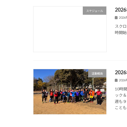
20
スケジュール
202
スクロ
時開始
20
活動報告
202
10時
ック＆
週も９
ことも