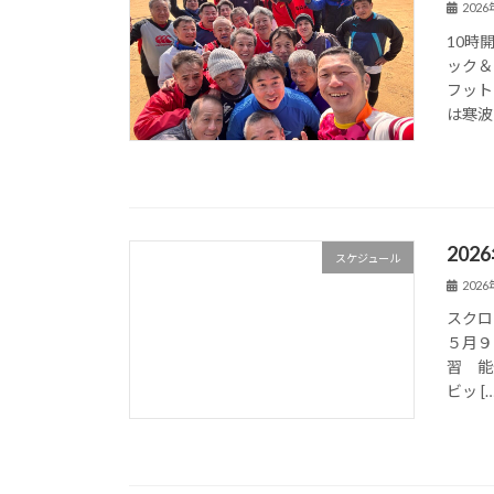
202
10時
ック＆
フット
は寒波
20
スケジュール
202
スクロ
５月９
習 能
ビッ […