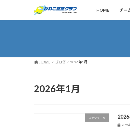
コ
ナ
ン
ビ
HOME
チー
テ
ゲ
ン
ー
ツ
シ
へ
ョ
ス
ン
キ
に
ッ
移
HOME
ブログ
2026年1月
プ
動
2026年1月
20
スケジュール
202