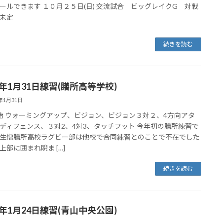
ールできます １０月２５日(日) 交流試合 ビッグレイクG 対戦
未定
続きを読む
6年1月31日練習(膳所高等学校)
6年1月31日
始 ウォーミングアップ、ビジョン、ビジョン３対２、4方向アタ
ディフェンス、３対2、4対3、タッチフット 今年初の膳所練習で
生憎膳所高校ラグビー部は他校で合同練習とのことで不在でした
上部に囲まれ睨ま […]
続きを読む
6年1月24日練習(青山中央公園)